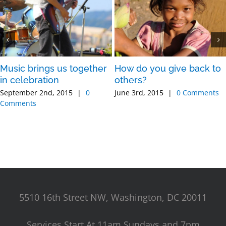
Music brings us together
How do you give back to
in celebration
others?
September 2nd, 2015
|
0
June 3rd, 2015
|
0 Comments
Comments
5510 16th Street NW, Washington, DC 20011
Services Start At 11am Sundays and 7pm